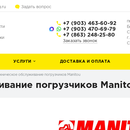
.ru
Задать вопрос
п
+7 (903) 463-60-92
сти
Б
+7 (903) 470-69-79
С
+7 (863) 248-25-80
ки
г
Заказать звонок
С
УСЛУГИ
ДОСТАВКА И ОПЛАТА
хническое обслуживание погрузчиков Manitou
ивание погрузчиков Manit