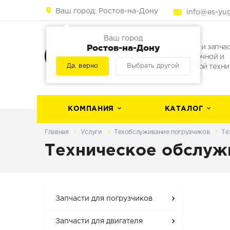
Ваш город:
Ростов-на-Дону
info@es-yug
Ваш город
Ростов-на-Дону
Погрузчики и запча
для погрузочной и
Да, верно
Выбрать другой
строительной техни
КОМПАНИЯ
КАТАЛОГ
Главная
Услуги
Техобслуживание погрузчиков
Те
Техническое обслуж
Запчасти для погрузчиков
Запчасти для двигателя