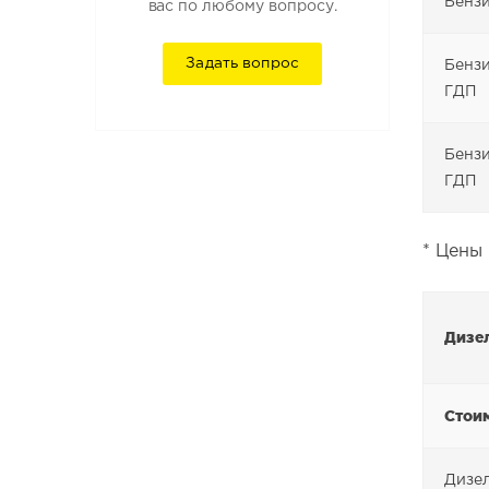
Бензи
вас по любому вопросу.
Задать вопрос
Бензи
ГДП
Бензи
ГДП
* Цены 
Дизе
Стоим
Дизел