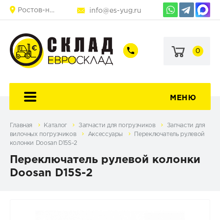
Ростов-на-Дону
info@es-yug.ru
0
+7
+7
+7
(903)
(903)
(863)
463-
470-
248-
60-
69-
25-
92
79
80
МЕНЮ
Главная
Каталог
Запчасти для погрузчиков
Запчасти для
вилочных погрузчиков
Аксессуары
Переключатель рулевой
колонки Doosan D15S-2
Переключатель рулевой колонки
Doosan D15S-2