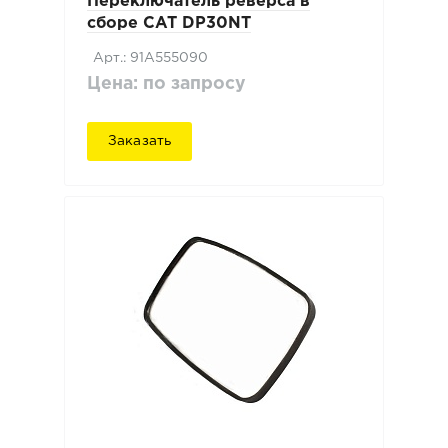
Переключатель реверса в
сборе CAT DP30NT
Арт.: 91A555090
Цена: по запросу
Заказать