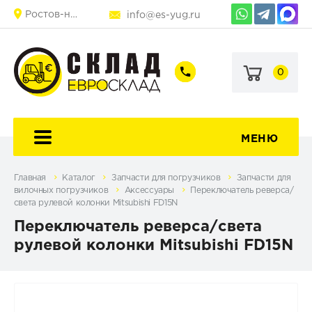
Ростов-на-Дону
info@es-yug.ru
0
+7
+7
+7
(903)
(903)
(863)
463-
470-
248-
60-
69-
25-
92
79
80
МЕНЮ
Главная
Каталог
Запчасти для погрузчиков
Запчасти для
вилочных погрузчиков
Аксессуары
Переключатель реверса/
света рулевой колонки Mitsubishi FD15N
Переключатель реверса/света
рулевой колонки Mitsubishi FD15N