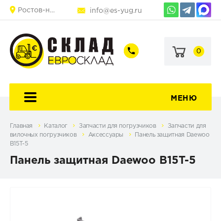
Ростов-на-Дону
info@es-yug.ru
0
+7
+7
+7
(903)
(903)
(863)
463-
470-
248-
60-
69-
25-
92
79
80
МЕНЮ
Главная
Каталог
Запчасти для погрузчиков
Запчасти для
вилочных погрузчиков
Аксессуары
Панель защитная Daewoo
B15T-5
Панель защитная Daewoo B15T-5