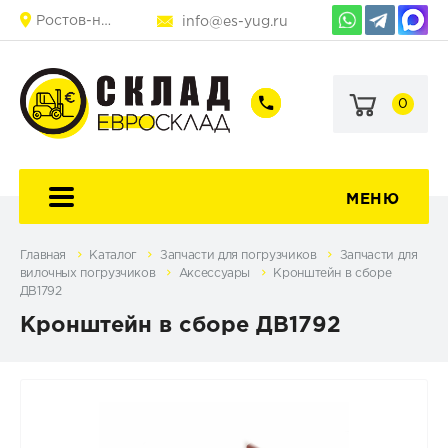
Ростов-на-Дону
info@es-yug.ru
0
+7
+7
+7
(903)
(903)
(863)
463-
470-
248-
60-
69-
25-
92
79
80
МЕНЮ
Главная
Каталог
Запчасти для погрузчиков
Запчасти для
вилочных погрузчиков
Аксессуары
Кронштейн в сборе
ДВ1792
Кронштейн в сборе ДВ1792